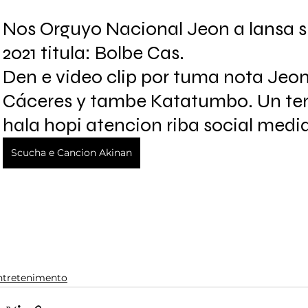
Nos Orguyo Nacional Jeon a lansa s
2021 titula: Bolbe Cas. 
Den e video clip por tuma nota Jeon
Cáceres y tambe Katatumbo. Un tem
hala hopi atencion riba social media
Scucha e Cancion Akinan
ntretenimento