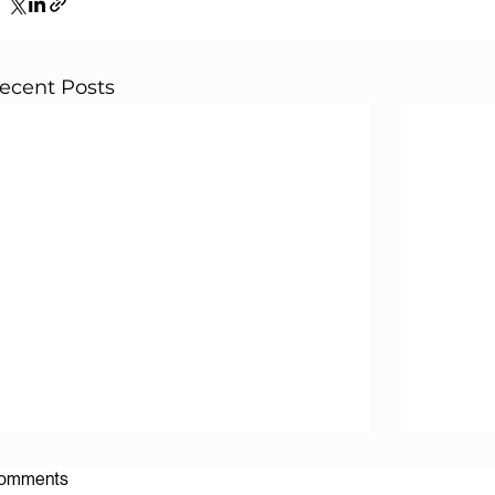
ecent Posts
omments