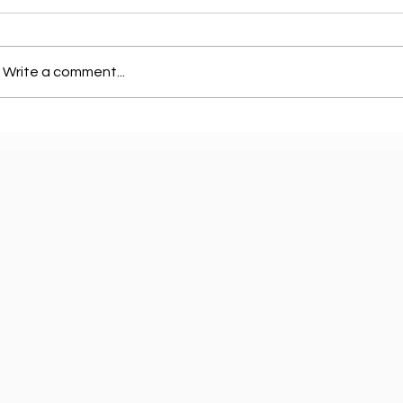
Write a comment...
Michael: e biopic cu ta triunfa… pero ta
Tragedi
dividi e mundo
Shakira
su mon