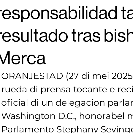
responsabilidad t
resultado tras bish
Merca
ORANJESTAD (27 di mei 2025)
rueda di prensa tocante e reci
oficial di un delegacion parl
Washington D.C., honorabel 
Parlamento Stephany Sevinge