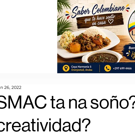
an 26, 2022
SMAC ta na soño? 
creatividad?