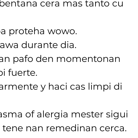
bentana cera mas tanto cu 
 pa proteha wowo.
 awa durante dia.
dnan pafo den momentonan 
i fuerte.
rmente y haci cas limpi di 
sma of alergia mester sigui 
 tene nan remedinan cerca.