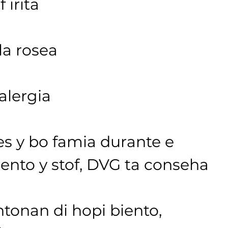
 irita
la rosea
alergia
s y bo famia durante e 
iento y stof, DVG ta conseha 
nan di hopi biento, 