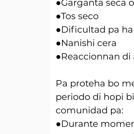
●Garganta seca of
●Tos seco
●Dificultad pa ha
●Nanishi cera
●Reaccionnan di 
Pa proteha bo me
periodo di hopi b
comunidad pa:
●Durante momento