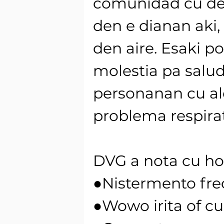
comunidad cu deb
den e dianan aki, 
den aire. Esaki po
molestia pa salud
personanan cu aler
problema respirat
DVG a nota cu ho
●Nistermento fre
●Wowo irita of c