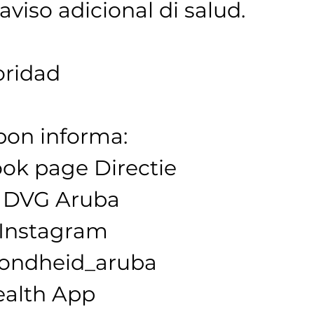
aviso adicional di salud.
oridad
bon informa:
ok page Directie 
 DVG Aruba
 Instagram 
zondheid_aruba
alth App