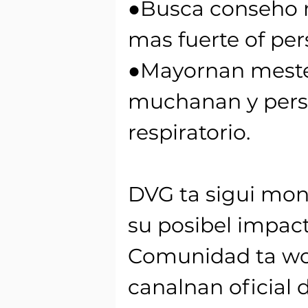
●Busca conseho m
mas fuerte of pers
●Mayornan mester
muchanan y pers
respiratorio.
DVG ta sigui moni
su posibel impact
Comunidad ta wor
canalnan oficial 