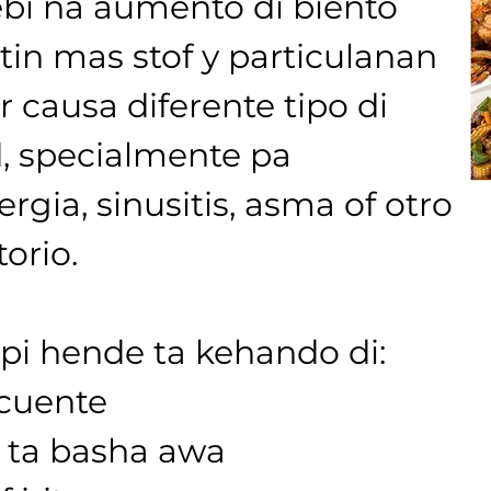
i na aumento di biento 
tin mas stof y particulanan 
r causa diferente tipo di 
, specialmente pa 
gia, sinusitis, asma of otro 
orio.
pi hende ta kehando di:
cuente
u ta basha awa