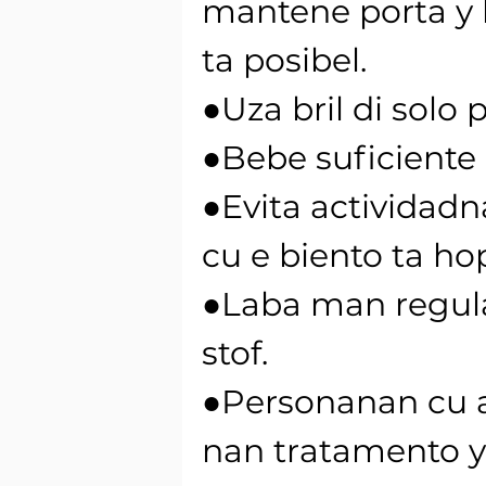
mantene porta y 
ta posibel.
●Uza bril di solo
●Bebe suficiente
●Evita activida
cu e biento ta hop
●Laba man regula
stof.
●Personanan cu a
nan tratamento y