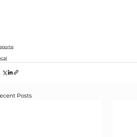
eporte
ocal
ecent Posts