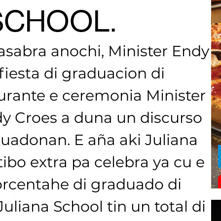
SCHOOL.
abra anochi, Minister Endy 
fiesta di graduacion di 
urante e ceremonia Minister 
y Croes a duna un discurso 
duadonan. E aña aki Juliana 
ibo extra pa celebra ya cu e 
orcentahe di graduado di 
liana School tin un total di 