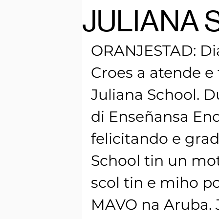
JULIANA 
ORANJESTAD: Dias
Croes a atende e 
Juliana School. D
di Enseñansa End
felicitando e gra
School tin un mot
scol tin e miho p
MAVO na Aruba. Ju