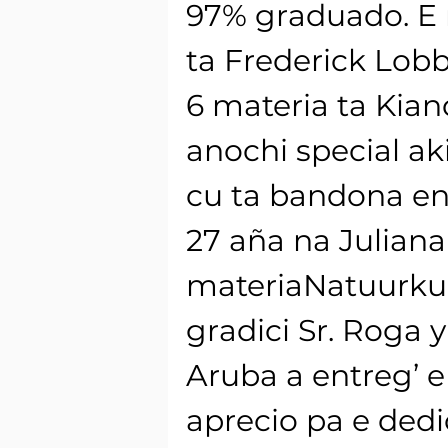
97% graduado. E 
ta Frederick Lob
6 materia ta Kia
anochi special ak
cu ta bandona en
27 aña na Julian
materiaNatuurkun
gradici Sr. Roga 
Aruba a entreg’ 
aprecio pa e dedi