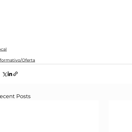
ocal
nformativo/Oferta
ecent Posts