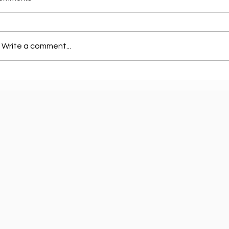
Write a comment...
E estrecho di Ormuz: e pieza clave cu
RDA ta 
Iran ta utiliza como arma estrategico
Lease S
den e conflicto global