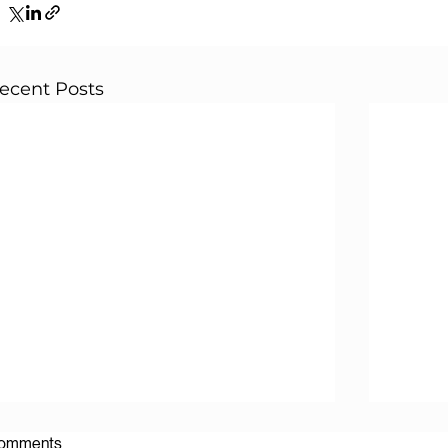
ecent Posts
omments