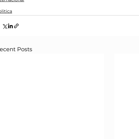
litica
ecent Posts