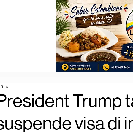
n 16
President Trump t
suspende visa di 